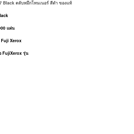
 Black ตลับหมึกโทนเนอร์ สีดำ ของแท้
lack
000 แผ่น
์ Fuji Xerox
้อ
FujiXerox
รุ่น