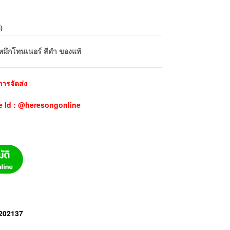
้
)
มึกโทนเนอร์ สีดำ ของแท้
การจัดส่ง
e Id : @heresongonline
T202137