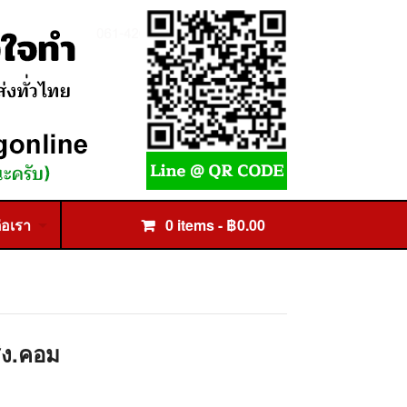
่อเรา
0 items -
฿
0.00
ส่ง.คอม