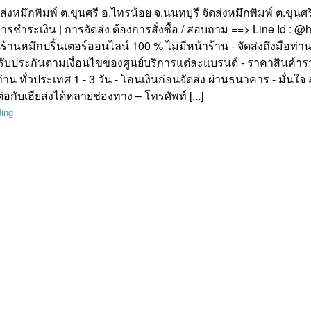
ัดส่งหมึกพิมพ์ ต.ขุนศรี อ.ไทรน้อย จ.นนทบุรี จัดส่งหมึกพิมพ์ ต.ขุน
| การชำระเงิน | การจัดส่ง ต้องการสั่งซื้อ / สอบถาม ==> Line Id :
นร้านหมึกปริ้นเตอร์ออนไลน์ 100 % ไม่มีหน้าร้าน - จัดส่งถึงมือท่าน
รับประกันตามเงื่อนไขของศูนย์บริการแต่ละแบรนด์ - ราคาสินค้ารว
ท่าน ทั่วประเทศ 1 - 3 วัน - โอนเงินก่อนจัดส่ง ผ่านธนาคาร - มั่นใจ ส
อกับเฮียส่งได้หลายช่องทาง – โทรศัพท์ [...]
ding