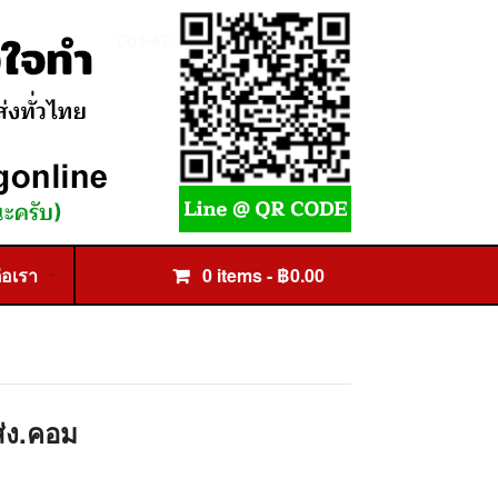
่อเรา
0 items -
฿
0.00
ส่ง.คอม