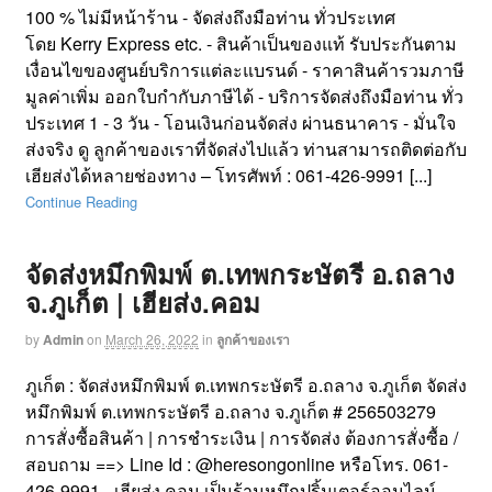
100 % ไม่มีหน้าร้าน - จัดส่งถึงมือท่าน ทั่วประเทศ
โดย Kerry Express etc. - สินค้าเป็นของแท้ รับประกันตาม
เงื่อนไขของศูนย์บริการแต่ละแบรนด์ - ราคาสินค้ารวมภาษี
มูลค่าเพิ่ม ออกใบกำกับภาษีได้ - บริการจัดส่งถึงมือท่าน ทั่ว
ประเทศ 1 - 3 วัน - โอนเงินก่อนจัดส่ง ผ่านธนาคาร - มั่นใจ
ส่งจริง ดู ลูกค้าของเราที่จัดส่งไปแล้ว ท่านสามารถติดต่อกับ
เฮียส่งได้หลายช่องทาง – โทรศัพท์ : 061-426-9991 [...]
Continue Reading
จัดส่งหมึกพิมพ์ ต.เทพกระษัตรี อ.ถลาง
จ.ภูเก็ต | เฮียส่ง.คอม
by
Admin
on
March 26, 2022
in
ลูกค้าของเรา
ภูเก็ต : จัดส่งหมึกพิมพ์ ต.เทพกระษัตรี อ.ถลาง จ.ภูเก็ต จัดส่ง
หมึกพิมพ์ ต.เทพกระษัตรี อ.ถลาง จ.ภูเก็ต # 256503279
การสั่งซื้อสินค้า | การชำระเงิน | การจัดส่ง ต้องการสั่งซื้อ /
สอบถาม ==> Line Id : @heresongonline หรือโทร. 061-
426-9991 - เฮียส่ง.คอม เป็นร้านหมึกปริ้นเตอร์ออนไลน์