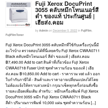
Fuji Xerox DocuPrint
3055 ตลับหมึกโทนเนอร์สี
ดำ ของแท้ ประกันศูนย์ |
เฮียส่ง.คอม
by
Admin
on
December 5, 2022
in
FujiFilm
,
FujiFilmToner
Fuji Xerox DocuPrint 3055 ตลับหมึกที่ใช้กับเครื่องรุ่นนี้มี
อะไรบ้าง ตรวจสอบได้ที่นี่เลยครับ Fuji Xerox CWAA0711
Black ตลับหมึกโทนเนอร์ สีดำ ของแท้ | เฮียส่ง.คอม
฿7,490.00 Add to cart สินค้าที่เกี่ยวข้อง Fuji Xerox
CWAA0718 Fuser Unit ชุดทำความร้อน ของแท้ | เฮีย
ส่ง.คอม ฿10,850.00 Add to cart - ราคารวม vat แล้ว ออก
ใบกำกับภาษีได้ - สินค้าและราคาอาจเปลี่ยนแปลงได้โดย
ไม่ต้องแจ้งให้ทราบล่วงหน้า กรุณาเช็คทุกครั้งก่อนสั่งซื้อ
รายละเอียดเพิ่มเติม สำหรับ : หมึกเครื่องพิมพ์ Fuji Xerox
DocuPrint 3055 หมึก Fuji Xerox CWAA0711 Black
สีดำ ปริมาณการพิมพ์ 10,000 แผ่น ชุดทำความร้อน [...]