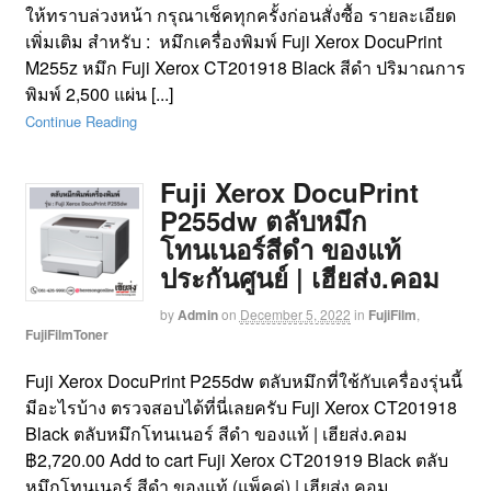
ให้ทราบล่วงหน้า กรุณาเช็คทุกครั้งก่อนสั่งซื้อ รายละเอียด
เพิ่มเติม สำหรับ : หมึกเครื่องพิมพ์ Fuji Xerox DocuPrint
M255z หมึก Fuji Xerox CT201918 Black สีดำ ปริมาณการ
พิมพ์ 2,500 แผ่น [...]
Continue Reading
Fuji Xerox DocuPrint
P255dw ตลับหมึก
โทนเนอร์สีดำ ของแท้
ประกันศูนย์ | เฮียส่ง.คอม
by
Admin
on
December 5, 2022
in
FujiFilm
,
FujiFilmToner
Fuji Xerox DocuPrint P255dw ตลับหมึกที่ใช้กับเครื่องรุ่นนี้
มีอะไรบ้าง ตรวจสอบได้ที่นี่เลยครับ Fuji Xerox CT201918
Black ตลับหมึกโทนเนอร์ สีดำ ของแท้ | เฮียส่ง.คอม
฿2,720.00 Add to cart Fuji Xerox CT201919 Black ตลับ
หมึกโทนเนอร์ สีดำ ของแท้ (แพ็คคู่) | เฮียส่ง.คอม