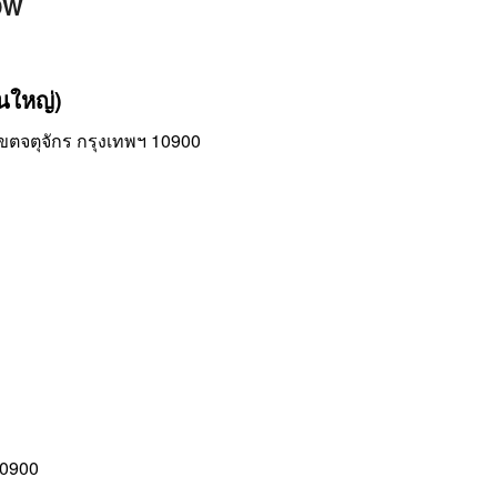
0DW
านใหญ่)
ขตจตุจักร กรุงเทพฯ 10900
10900