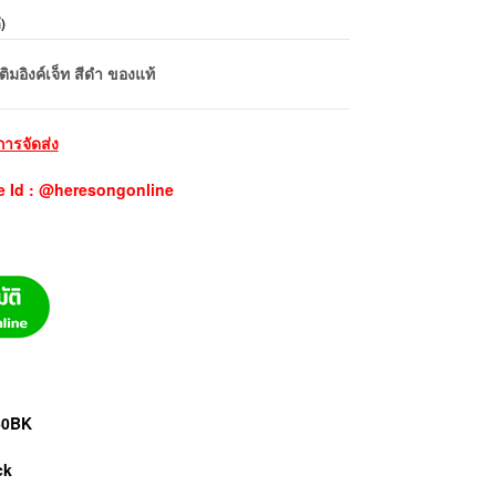
้
)
มอิงค์เจ็ท สีดำ ของแท้
การจัดส่ง
e Id : @heresongonline
60BK
ck