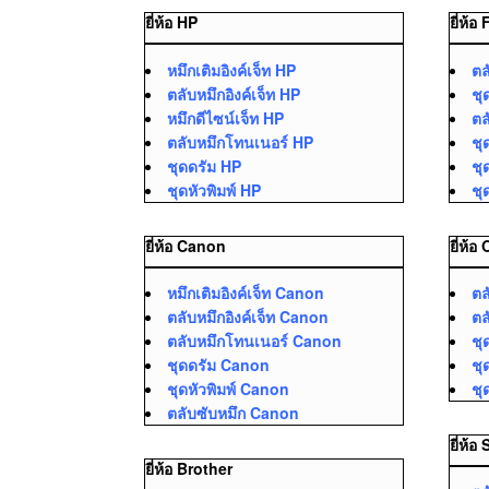
ยี่ห้อ HP
ยี่ห้อ
หมึกเติมอิงค์เจ็ท HP
ตล
ตลับหมึกอิงค์เจ็ท HP
ชุ
หมึกดีไซน์เจ็ท HP
ตล
ตลับหมึกโทนเนอร์ HP
ชุ
ชุดดรัม HP
ชุ
ชุดหัวพิมพ์ HP
ชุ
ยี่ห้อ Canon
ยี่ห้อ
หมึกเติมอิงค์เจ็ท Canon
ตล
ตลับหมึกอิงค์เจ็ท Canon
ตล
ตลับหมึกโทนเนอร์ Canon
ชุ
ชุดดรัม Canon
ชุ
ชุดหัวพิมพ์ Canon
ชุ
ตลับซับหมึก Canon
ยี่ห้
ยี่ห้อ Brother