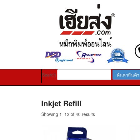
Search
Inkjet Refill
Showing 1–12 of 40 results