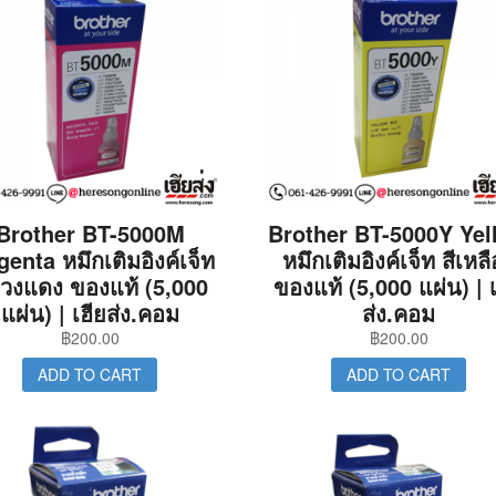
Brother BT-5000M
Brother BT-5000Y Yel
enta หมึกเติมอิงค์เจ็ท
หมึกเติมอิงค์เจ็ท สีเหล
ม่วงแดง ของแท้ (5,000
ของแท้ (5,000 แผ่น) | เ
แผ่น) | เฮียส่ง.คอม
ส่ง.คอม
฿
200.00
฿
200.00
ADD TO CART
ADD TO CART