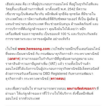
เฮียส่ง.คอม คือ เราคือผู้ประกอบการออนไลน์ ที่อยู่ในธุรกิจไอทีและ
วัสดุสิ้นเปลืองด้านการพิมพ์ มาตั้งแต่ปี พ.ศ. 2542 มีความ
เชี่ยวชาญเป็นพิเศษเกี่ยวกับ หมึกพิมพ์ ทุกยี่ห้อ ทุกชนิด ที่มีขายใน
ประเทศไทย เรามีความสัมพันธ์ที่ดีกับซัพพลายเออร์ ที่เป็น ผู้ผลิต ผู้
แทนจำหน่ายระดับประเทศ ที่จะช่วยสนับสนุน ด้านผลิตภัณฑ์ และ
การบริการที่ดีแก่ลูกค้าของเรา คุณจึงมั่นใจได้เลยว่า หมึก
เครื่องพิมพ์ ของเราทุกตลับ เป็นของแท้ 100 % และรับประกันหลัง
การขายตามระยะเวลาของผู้ผลิต อย่างแท้จริง
เว็บไซต์
www.heresong.com
เวปไซต์ขายหมึกปริ้นเตอร์ออนไลน์
ที่จดทะเบียนพาณิชย์ กับ กรมพัฒนาธุรกิจการค้า กระทรวงพาณิชย์
(
เอกสาร
) สามารถออกใบกำกับภาษีที่ถูกต้องตามกฎหมาย และ
ราคาสินค้ารวมภาษีมูลค่าเพิ่ม (VAT) แล้ว รวมทั้งเป็นร้านค้า
ออนไลน์ที่ได้แจ้งการเป็นผู้ประกอบการธุรกิจพาณิชย์อิเล็คทรอนิคส์
ด้วยการขอรับเครื่องหมาย DBD Registered กับทางกรมพัฒนา
ธุรกิจการค้า กระทรวงพาณิชย์ (
ตรวจสอบ
)
และเพื่อความมั่นใจ ท่านสามารถตรวจสอบ
ผลงานจัดส่งของเรา
ที่
ผ่านมา ให้แก่ลูกค้าของเราที่ไว้วางใจใช้บริการ สั่งซื้อหมึกพิมพ์
ออนไลน์ จากทั่วประเทศ