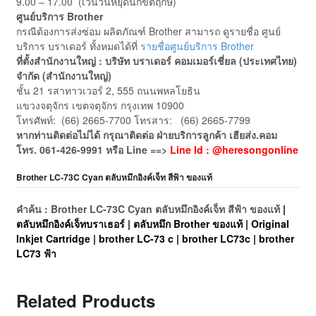
9.00 – 17.00 (เว้นวันหยุดนักขัตฤกษ์)
ศูนย์บริการ Brother
กรณีต้องการส่งซ่อม ผลิตภัณฑ์ Brother สามารถ ดูรายชื่อ ศูนย์
บริการ บราเดอร์ ทั้งหมดได้ที่
รายชื่อศูนย์บริการ Brother
ที่ตั้งสำนักงานใหญ่ : บริษัท บราเดอร์ คอมเมอร์เชี่ยล (ประเทศไทย)
จำกัด (สำนักงานใหญ่)
ชั้น 21 รสาทาวเวอร์ 2, 555 ถนนพหลโยธิน
แขวงจตุจักร เขตจตุจักร กรุงเทพ 10900
โทรศัพท์: (66) 2665-7700 โทรสาร: (66) 2665-7799
หากท่านติดต่อไม่ได้ กรุณาติดต่อ ฝ่ายบริการลูกค้า เฮียส่ง.คอม
โทร. 061-426-9991 หรือ Line ==>
Line Id : @heresongonline
Brother LC-73C Cyan ตลับหมึกอิงค์เจ็ท สีฟ้า ของแท้
คำค้น : Brother LC-73C Cyan ตลับหมึกอิงค์เจ็ท สีฟ้า ของแท้
|
ตลับหมึกอิงค์เจ็ทบราเธอร์ | ตลับหมึก Brother ของแท้ | Original
Inkjet Cartridge | brother LC-73 c | brother LC73c | brother
LC73 ฟ้า
Related Products