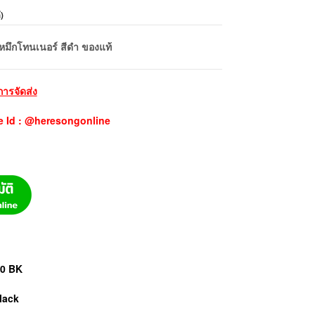
้
)
มึกโทนเนอร์ สีดำ ของแท้
การจัดส่ง
e Id : @heresongonline
50 BK
lack