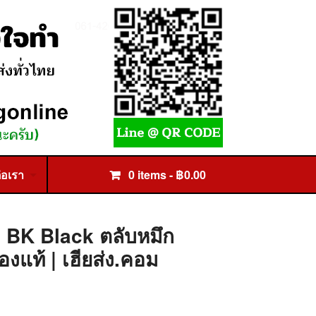
่อเรา
0 items -
฿
0.00
 BK Black ตลับหมึก
งแท้ | เฮียส่ง.คอม