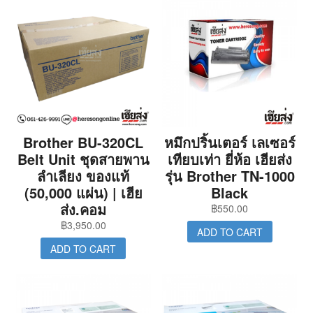
Brother BU-320CL
หมึกปริ้นเตอร์ เลเซอร์
Belt Unit ชุดสายพาน
เทียบเท่า ยี่ห้อ เฮียส่ง
ลำเลียง ของแท้
รุ่น Brother TN-1000
(50,000 แผ่น) | เฮีย
Black
ส่ง.คอม
฿
550.00
฿
3,950.00
ADD TO CART
ADD TO CART