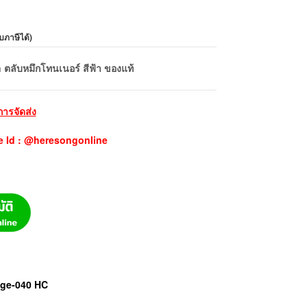
บภาษีได้
)
ลับหมึกโทนเนอร์ สีฟ้า ของแท้
การจัดส่ง
e Id : @heresongonline
dge-040 HC