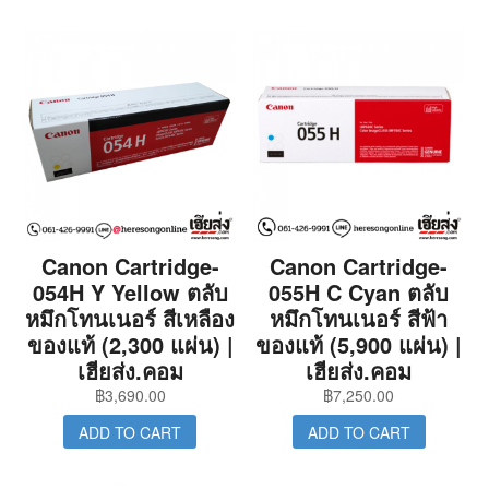
Canon Cartridge-
Canon Cartridge-
054H Y Yellow ตลับ
055H C Cyan ตลับ
หมึกโทนเนอร์ สีเหลือง
หมึกโทนเนอร์ สีฟ้า
ของแท้ (2,300 แผ่น) |
ของแท้ (5,900 แผ่น) |
เฮียส่ง.คอม
เฮียส่ง.คอม
฿
3,690.00
฿
7,250.00
ADD TO CART
ADD TO CART