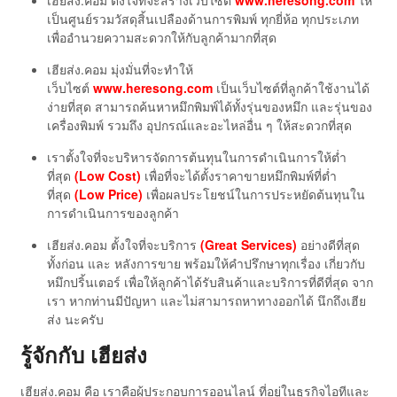
เฮียส่ง.คอม ตั้งใจที่จะสร้างเว็บไซต์
www.heresong.com
ให้
เป็นศูนย์รวมวัสดุสิ้นเปลืองด้านการพิมพ์ ทุกยี่ห้อ ทุกประเภท
เพื่ออำนวยความสะดวกให้กับลูกค้ามากที่สุด
เฮียส่ง.คอม มุ่งมั่นที่จะทำให้
เว็บไซต์
www.heresong.com
เป็นเว็บไซต์ที่ลูกค้าใช้งานได้
ง่ายที่สุด สามารถค้นหาหมึกพิมพ์ได้ทั้งรุ่นของหมึก และรุ่นของ
เครื่องพิมพ์ รวมถึง อุปกรณ์และอะไหล่อื่น ๆ ให้สะดวกที่สุด
เราตั้งใจที่จะบริหารจัดการต้นทุนในการดำเนินการให้ต่ำ
ที่สุด
(Low Cost)
เพื่อที่จะได้ตั้งราคาขายหมึกพิมพ์ที่ต่ำ
ที่สุด
(Low Price)
เพื่อผลประโยชน์ในการประหยัดต้นทุนใน
การดำเนินการของลูกค้า
เฮียส่ง.คอม ตั้งใจที่จะบริการ
(Great Services)
อย่างดีที่สุด
ทั้งก่อน และ หลังการขาย พร้อมให้คำปรึกษาทุกเรื่อง เกี่ยวกับ
หมึกปริ้นเตอร์ เพื่อให้ลูกค้าได้รับสินค้าและบริการที่ดีที่สุด จาก
เรา หากท่านมีปัญหา และไม่สามารถหาทางออกได้ นึกถึงเฮีย
ส่ง นะครับ
รู้จักกับ เฮียส่ง
เฮียส่ง.คอม คือ เราคือผู้ประกอบการออนไลน์ ที่อยู่ในธุรกิจไอทีและ