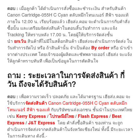
ตอบ :
เมื่อลูกค้า ได้ดำเนินการสั่งซื้อและชำระเงิน สำหรับสินค้า
Canon Cartridge-055H C Cyan ตลับหมึกโทนเนอร์ สีฟ้า ของแท้
ภายใน 12.00 น. เรียบร้อยแล้ว เฮียส่ง.คอม จะดำเนินการกับคำสั่ง
ซื้อนั้น และเตรียมจัดส่งสินค้าในตอนสิ้นวันทำการ และแจ้ง
Tracking ให้ทราบหลัง 17.00 น. โดยผู้ให้บริการจัดส่งชั้น
นำ
ยกเว้น
สินค้าที่ไม่มีในสต็อกสินค้า เฮียส่งจะดำเนินการจัดส่ง ใน
วันทำการถัดไป หรือ ถ้าสินค้านั้น จำเป็นต้อง
By order
หรือ นำเข้า
จากต่างประเทศ โดยเจ้าของผู้ผลิตและซัพพลายเออร์ เฮียส่ง จะแจ้ง
ให้ลูกค้าทราบทันที เพื่อเป็นข้อมูลในการตัดสินใจ
ถาม : ระยะเวลาในการจัดส่งสินค้า กี่
วัน ถึงจะได้รับสินค้า?
ตอบ :
เพื่อความรวดเร็ว ปลอดภัย และได้มาตรฐาน เฮียส่ง.คอม จะ
ใช้บริการ
จัดส่งสินค้า
Canon Cartridge-055H C Cyan ตลับหมึก
โทนเนอร์ สีฟ้า ของแท้
กับบริษัทขนส่งเอกชน ชั้นนำในประเทศไทย
เช่น
Kerry Express
/
ไปรษณีย์ไทย
/
Flash Express
/
Best
Express
/
J&T Express
โดย คำสั่งซื้อสินค้า ของท่าน จะถูก
ดำเนินการจัดส่งจากคลังสินค้าในจังหวัดเชียงใหม่ ทั้งนี้ มีระยะเวลา
ในการเดินทาง ดังนี้.-