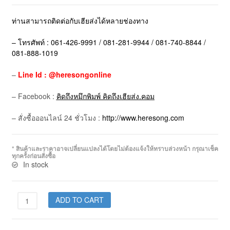
ท่านสามารถติดต่อกับเฮียส่งได้หลายช่องทาง
– โทรศัพท์ : 061-426-9991 / 081-281-9944 / 081-740-8844 /
081-888-1019
–
Line Id : @heresongonline
– Facebook :
คิดถึงหมึกพิมพ์ คิดถึงเฮียส่ง.คอม
– สั่งซื้อออนไลน์ 24 ชั่วโมง :
http://www.heresong.com
* สินค้าและราคาอาจเปลี่ยนแปลงได้โดยไม่ต้องแจ้งให้ทราบล่วงหน้า กรุณาเช็ค
ทุกครั้งก่อนสั่งซื้อ
In stock
ADD TO CART