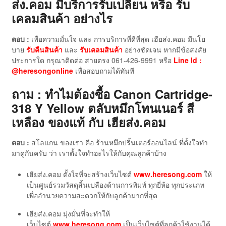
ส่ง.คอม มีบริการรับเปลี่ยน หรือ รับ
เคลมสินค้า อย่างไร
ตอบ :
เพื่อความมั่นใจ และ การบริการที่ดีที่สุด เฮียส่ง.คอม มีนโย
บาย
รับคืนสินค้า
และ
รับเคลมสินค้า
อย่างชัดเจน หากมีข้อสงสัย
ประการใด กรุณาติดต่อ สายตรง 061-426-9991 หรือ
Line Id :
@heresongonline
เพื่อสอบถามได้ทันที
ถาม : ทำไมต้องซื้อ Canon Cartridge-
318 Y Yellow ตลับหมึกโทนเนอร์ สี
เหลือง ของแท้
กับ เฮียส่ง.คอม
ตอบ :
สโลแกน ของเรา คือ ร้านหมึกปริ้นเตอร์ออนไลน์ ที่ตั้งใจทำ
มาดูกันครับ ว่า เราตั้งใจทำอะไรให้กับคุณลูกค้าบ้าง
เฮียส่ง.คอม ตั้งใจที่จะสร้างเว็บไซต์
www.heresong.com
ให้
เป็นศูนย์รวมวัสดุสิ้นเปลืองด้านการพิมพ์ ทุกยี่ห้อ ทุกประเภท
เพื่ออำนวยความสะดวกให้กับลูกค้ามากที่สุด
เฮียส่ง.คอม มุ่งมั่นที่จะทำให้
เว็บไซต์
www.heresong.com
เป็นเว็บไซต์ที่ลูกค้าใช้งานได้