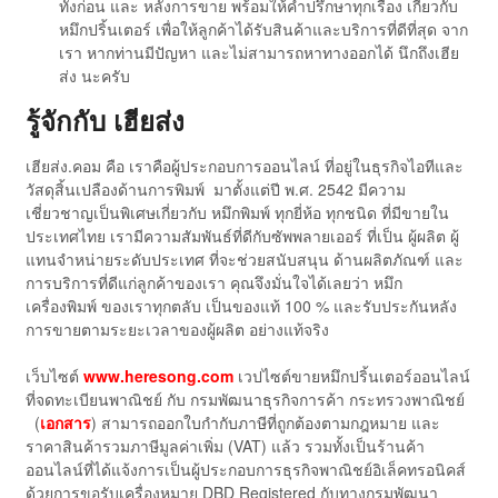
ทั้งก่อน และ หลังการขาย พร้อมให้คำปรึกษาทุกเรื่อง เกี่ยวกับ
หมึกปริ้นเตอร์ เพื่อให้ลูกค้าได้รับสินค้าและบริการที่ดีที่สุด จาก
เรา หากท่านมีปัญหา และไม่สามารถหาทางออกได้ นึกถึงเฮีย
ส่ง นะครับ
รู้จักกับ เฮียส่ง
เฮียส่ง.คอม คือ เราคือผู้ประกอบการออนไลน์ ที่อยู่ในธุรกิจไอทีและ
วัสดุสิ้นเปลืองด้านการพิมพ์ มาตั้งแต่ปี พ.ศ. 2542 มีความ
เชี่ยวชาญเป็นพิเศษเกี่ยวกับ หมึกพิมพ์ ทุกยี่ห้อ ทุกชนิด ที่มีขายใน
ประเทศไทย เรามีความสัมพันธ์ที่ดีกับซัพพลายเออร์ ที่เป็น ผู้ผลิต ผู้
แทนจำหน่ายระดับประเทศ ที่จะช่วยสนับสนุน ด้านผลิตภัณฑ์ และ
การบริการที่ดีแก่ลูกค้าของเรา คุณจึงมั่นใจได้เลยว่า หมึก
เครื่องพิมพ์ ของเราทุกตลับ เป็นของแท้ 100 % และรับประกันหลัง
การขายตามระยะเวลาของผู้ผลิต อย่างแท้จริง
เว็บไซต์
www.heresong.com
เวปไซต์ขายหมึกปริ้นเตอร์ออนไลน์
ที่จดทะเบียนพาณิชย์ กับ กรมพัฒนาธุรกิจการค้า กระทรวงพาณิชย์
(
เอกสาร
) สามารถออกใบกำกับภาษีที่ถูกต้องตามกฎหมาย และ
ราคาสินค้ารวมภาษีมูลค่าเพิ่ม (VAT) แล้ว รวมทั้งเป็นร้านค้า
ออนไลน์ที่ได้แจ้งการเป็นผู้ประกอบการธุรกิจพาณิชย์อิเล็คทรอนิคส์
ด้วยการขอรับเครื่องหมาย DBD Registered กับทางกรมพัฒนา