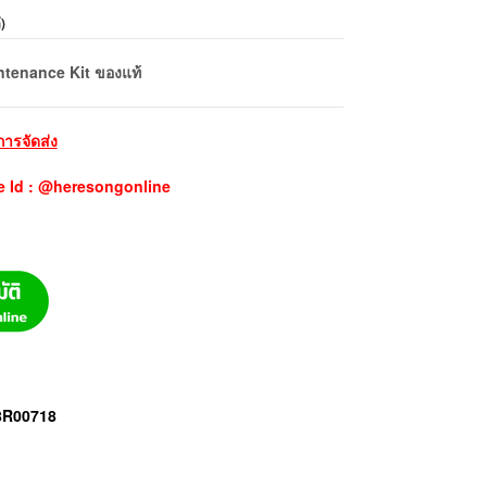
้
)
ntenance Kit ของแท้
การจัดส่ง
e Id : @heresongonline
08R00718