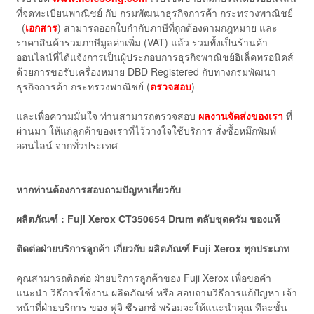
ที่จดทะเบียนพาณิชย์ กับ กรมพัฒนาธุรกิจการค้า กระทรวงพาณิชย์
(
เอกสาร
) สามารถออกใบกำกับภาษีที่ถูกต้องตามกฎหมาย และ
ราคาสินค้ารวมภาษีมูลค่าเพิ่ม (VAT) แล้ว รวมทั้งเป็นร้านค้า
ออนไลน์ที่ได้แจ้งการเป็นผู้ประกอบการธุรกิจพาณิชย์อิเล็คทรอนิคส์
ด้วยการขอรับเครื่องหมาย DBD Registered กับทางกรมพัฒนา
ธุรกิจการค้า กระทรวงพาณิชย์ (
ตรวจสอบ
)
และเพื่อความมั่นใจ ท่านสามารถตรวจสอบ
ผลงานจัดส่งของเรา
ที่
ผ่านมา ให้แก่ลูกค้าของเราที่ไว้วางใจใช้บริการ สั่งซื้อหมึกพิมพ์
ออนไลน์ จากทั่วประเทศ
หากท่านต้องการสอบถามปัญหาเกี่ยวกับ
ผลิตภัณฑ์ : Fuji Xerox CT350654 Drum ตลับชุดดรัม ของแท้
ติดต่อฝ่ายบริการลูกค้า เกี่ยวกับ ผลิตภัณฑ์
Fuji
Xerox
ทุกประเภท
คุณสามารถติดต่อ ฝ่ายบริการลูกค้าของ Fuji Xerox เพื่อขอคำ
แนะนำ วิธีการใช้งาน ผลิตภัณฑ์ หรือ สอบถามวิธีการแก้ปัญหา เจ้า
หน้าที่ฝ่ายบริการ ของ ฟูจิ ซีรอกซ์ พร้อมจะให้แนะนำคุณ ทีละขั้น