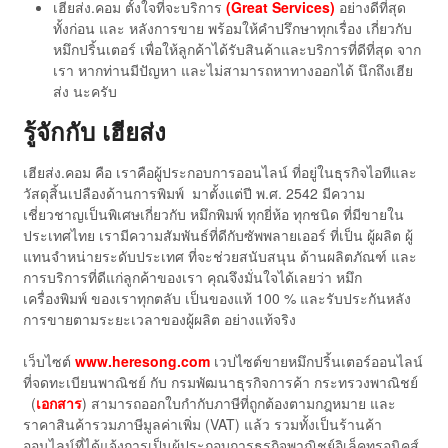
เฮียส่ง.คอม ตั้งใจที่จะบริการ
(Great Services)
อย่างดีที่สุด
ทั้งก่อน และ หลังการขาย พร้อมให้คำปรึกษาทุกเรื่อง เกี่ยวกับ
หมึกปริ้นเตอร์ เพื่อให้ลูกค้าได้รับสินค้าและบริการที่ดีที่สุด จาก
เรา หากท่านมีปัญหา และไม่สามารถหาทางออกได้ นึกถึงเฮีย
ส่ง นะครับ
รู้จักกับ เฮียส่ง
เฮียส่ง.คอม คือ เราคือผู้ประกอบการออนไลน์ ที่อยู่ในธุรกิจไอทีและ
วัสดุสิ้นเปลืองด้านการพิมพ์ มาตั้งแต่ปี พ.ศ. 2542 มีความ
เชี่ยวชาญเป็นพิเศษเกี่ยวกับ หมึกพิมพ์ ทุกยี่ห้อ ทุกชนิด ที่มีขายใน
ประเทศไทย เรามีความสัมพันธ์ที่ดีกับซัพพลายเออร์ ที่เป็น ผู้ผลิต ผู้
แทนจำหน่ายระดับประเทศ ที่จะช่วยสนับสนุน ด้านผลิตภัณฑ์ และ
การบริการที่ดีแก่ลูกค้าของเรา คุณจึงมั่นใจได้เลยว่า หมึก
เครื่องพิมพ์ ของเราทุกตลับ เป็นของแท้ 100 % และรับประกันหลัง
การขายตามระยะเวลาของผู้ผลิต อย่างแท้จริง
เว็บไซต์
www.heresong.com
เวปไซต์ขายหมึกปริ้นเตอร์ออนไลน์
ที่จดทะเบียนพาณิชย์ กับ กรมพัฒนาธุรกิจการค้า กระทรวงพาณิชย์
(
เอกสาร
) สามารถออกใบกำกับภาษีที่ถูกต้องตามกฎหมาย และ
ราคาสินค้ารวมภาษีมูลค่าเพิ่ม (VAT) แล้ว รวมทั้งเป็นร้านค้า
ออนไลน์ที่ได้แจ้งการเป็นผู้ประกอบการธุรกิจพาณิชย์อิเล็คทรอนิคส์