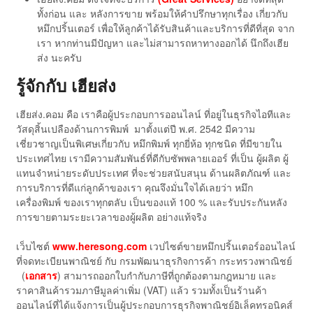
ทั้งก่อน และ หลังการขาย พร้อมให้คำปรึกษาทุกเรื่อง เกี่ยวกับ
หมึกปริ้นเตอร์ เพื่อให้ลูกค้าได้รับสินค้าและบริการที่ดีที่สุด จาก
เรา หากท่านมีปัญหา และไม่สามารถหาทางออกได้ นึกถึงเฮีย
ส่ง นะครับ
รู้จักกับ เฮียส่ง
เฮียส่ง.คอม คือ เราคือผู้ประกอบการออนไลน์ ที่อยู่ในธุรกิจไอทีและ
วัสดุสิ้นเปลืองด้านการพิมพ์ มาตั้งแต่ปี พ.ศ. 2542 มีความ
เชี่ยวชาญเป็นพิเศษเกี่ยวกับ หมึกพิมพ์ ทุกยี่ห้อ ทุกชนิด ที่มีขายใน
ประเทศไทย เรามีความสัมพันธ์ที่ดีกับซัพพลายเออร์ ที่เป็น ผู้ผลิต ผู้
แทนจำหน่ายระดับประเทศ ที่จะช่วยสนับสนุน ด้านผลิตภัณฑ์ และ
การบริการที่ดีแก่ลูกค้าของเรา คุณจึงมั่นใจได้เลยว่า หมึก
เครื่องพิมพ์ ของเราทุกตลับ เป็นของแท้ 100 % และรับประกันหลัง
การขายตามระยะเวลาของผู้ผลิต อย่างแท้จริง
เว็บไซต์
www.heresong.com
เวปไซต์ขายหมึกปริ้นเตอร์ออนไลน์
ที่จดทะเบียนพาณิชย์ กับ กรมพัฒนาธุรกิจการค้า กระทรวงพาณิชย์
(
เอกสาร
) สามารถออกใบกำกับภาษีที่ถูกต้องตามกฎหมาย และ
ราคาสินค้ารวมภาษีมูลค่าเพิ่ม (VAT) แล้ว รวมทั้งเป็นร้านค้า
ออนไลน์ที่ได้แจ้งการเป็นผู้ประกอบการธุรกิจพาณิชย์อิเล็คทรอนิคส์