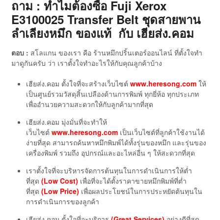
ถาม : ทำไมต้องซื้อ Fuji Xerox
E3100025 Transfer Belt ชุดสายพาน
ลำเลียงหมึก ของแท้
กับ เฮียส่ง.คอม
ตอบ :
สโลแกน ของเรา คือ ร้านหมึกปริ้นเตอร์ออนไลน์ ที่ตั้งใจทำ
มาดูกันครับ ว่า เราตั้งใจทำอะไรให้กับคุณลูกค้าบ้าง
เฮียส่ง.คอม ตั้งใจที่จะสร้างเว็บไซต์
www.heresong.com
ให้
เป็นศูนย์รวมวัสดุสิ้นเปลืองด้านการพิมพ์ ทุกยี่ห้อ ทุกประเภท
เพื่ออำนวยความสะดวกให้กับลูกค้ามากที่สุด
เฮียส่ง.คอม มุ่งมั่นที่จะทำให้
เว็บไซต์
www.heresong.com
เป็นเว็บไซต์ที่ลูกค้าใช้งานได้
ง่ายที่สุด สามารถค้นหาหมึกพิมพ์ได้ทั้งรุ่นของหมึก และรุ่นของ
เครื่องพิมพ์ รวมถึง อุปกรณ์และอะไหล่อื่น ๆ ให้สะดวกที่สุด
เราตั้งใจที่จะบริหารจัดการต้นทุนในการดำเนินการให้ต่ำ
ที่สุด
(Low Cost)
เพื่อที่จะได้ตั้งราคาขายหมึกพิมพ์ที่ต่ำ
ที่สุด
(Low Price)
เพื่อผลประโยชน์ในการประหยัดต้นทุนใน
การดำเนินการของลูกค้า
เฮียส่ง.คอม ตั้งใจที่จะบริการ
(Great Services)
อย่างดีที่สุด