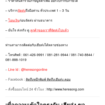
– ราคาสินค้ารวมภาษีมูลค่าเพิ่ม ออกใบกำกับภาษีได้
– บริการ
จัดส่ง
ถึงมือท่าน ทั่วประเทศ 1 – 3 วัน
–
โอนเงิน
ก่อนจัดส่ง ผ่านธนาคาร
– มั่นใจ ส่งจริง ดู
ลูกค้าของเราที่จัดส่งไปแล้ว
ท่านสามารถติดต่อกับเฮียส่งได้หลายช่องทาง
– โทรศัพท์ : 061-426-9991 / 081-281-9944 / 081-740-8844 /
081-888-1019
–
Line Id : @heresongonline
– Facebook :
คิดถึงหมึกพิมพ์ คิดถึงเฮียส่ง.คอม
– สั่งซื้อออนไลน์ 24 ชั่วโมง :
http://www.heresong.com
เพื่อความเข้าใจตรงกัน เฮียส่ง ขอ