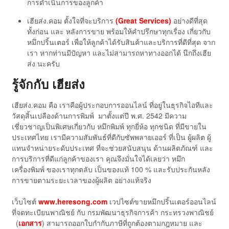
การดำเนินการของลูกค้า
เฮียส่ง.คอม ตั้งใจที่จะบริการ
(Great Services)
อย่างดีที่สุด
ทั้งก่อน และ หลังการขาย พร้อมให้คำปรึกษาทุกเรื่อง เกี่ยวกับ
หมึกปริ้นเตอร์ เพื่อให้ลูกค้าได้รับสินค้าและบริการที่ดีที่สุด จาก
เรา หากท่านมีปัญหา และไม่สามารถหาทางออกได้ นึกถึงเฮีย
ส่ง นะครับ
รู้จักกับ เฮียส่ง
เฮียส่ง.คอม คือ เราคือผู้ประกอบการออนไลน์ ที่อยู่ในธุรกิจไอทีและ
วัสดุสิ้นเปลืองด้านการพิมพ์ มาตั้งแต่ปี พ.ศ. 2542 มีความ
เชี่ยวชาญเป็นพิเศษเกี่ยวกับ หมึกพิมพ์ ทุกยี่ห้อ ทุกชนิด ที่มีขายใน
ประเทศไทย เรามีความสัมพันธ์ที่ดีกับซัพพลายเออร์ ที่เป็น ผู้ผลิต ผู้
แทนจำหน่ายระดับประเทศ ที่จะช่วยสนับสนุน ด้านผลิตภัณฑ์ และ
การบริการที่ดีแก่ลูกค้าของเรา คุณจึงมั่นใจได้เลยว่า หมึก
เครื่องพิมพ์ ของเราทุกตลับ เป็นของแท้ 100 % และรับประกันหลัง
การขายตามระยะเวลาของผู้ผลิต อย่างแท้จริง
เว็บไซต์
www.heresong.com
เวปไซต์ขายหมึกปริ้นเตอร์ออนไลน์
ที่จดทะเบียนพาณิชย์ กับ กรมพัฒนาธุรกิจการค้า กระทรวงพาณิชย์
(
เอกสาร
) สามารถออกใบกำกับภาษีที่ถูกต้องตามกฎหมาย และ