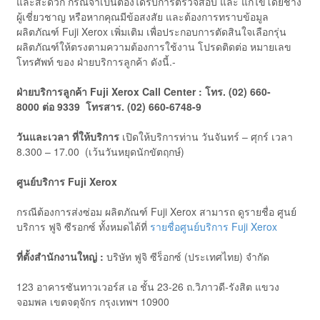
และสะดวก กรณีจำเป็นต้องได้รับการตรวจสอบ และ แก้ไขโดยช่าง
ผู้เชี่ยวชาญ หรือหากคุณมีข้อสงสัย และต้องการทราบข้อมูล
ผลิตภัณฑ์ Fuji Xerox เพิ่มเติม เพื่อประกอบการตัดสินใจเลือกรุ่น
ผลิตภัณฑ์ให้ตรงตามความต้องการใช้งาน โปรดติดต่อ หมายเลข
โทรศัพท์ ของ ฝ่ายบริการลูกค้า ดังนี้.-
ฝ่ายบริการลูกค้า
Fuji
Xerox Call Center
:
โทร. (
02) 660-
8000
ต่อ
9339
โทรสาร. (
02) 660-6748-9
วันและเวลา ที่ให้บริการ
เปิดให้บริการท่าน วันจันทร์ – ศุกร์ เวลา
8.300 – 17.00 (เว้นวันหยุดนักขัตฤกษ์)
ศูนย์บริการ
Fuji
Xerox
กรณีต้องการส่งซ่อม ผลิตภัณฑ์ Fuji Xerox สามารถ ดูรายชื่อ ศูนย์
บริการ ฟูจิ ซีรอกซ์ ทั้งหมดได้ที่
รายชื่อศูนย์บริการ Fuji Xerox
ที่ตั้งสำนักงานใหญ่ :
บริษัท ฟูจิ ซีร็อกซ์ (ประเทศไทย) จำกัด
123 อาคารซันทาวเวอร์ส เอ ชั้น 23-26 ถ.วิภาวดี-รังสิต แขวง
จอมพล เขตจตุจักร กรุงเทพฯ 10900