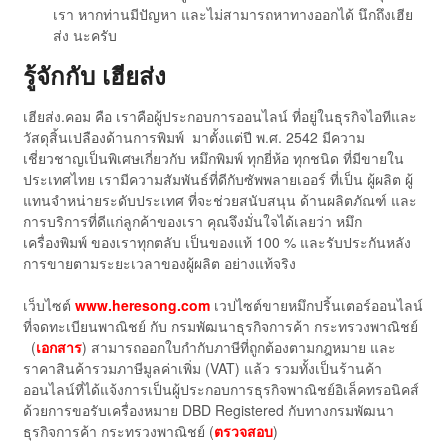
เรา หากท่านมีปัญหา และไม่สามารถหาทางออกได้ นึกถึงเฮีย
ส่ง นะครับ
รู้จักกับ เฮียส่ง
เฮียส่ง.คอม คือ เราคือผู้ประกอบการออนไลน์ ที่อยู่ในธุรกิจไอทีและ
วัสดุสิ้นเปลืองด้านการพิมพ์ มาตั้งแต่ปี พ.ศ. 2542 มีความ
เชี่ยวชาญเป็นพิเศษเกี่ยวกับ หมึกพิมพ์ ทุกยี่ห้อ ทุกชนิด ที่มีขายใน
ประเทศไทย เรามีความสัมพันธ์ที่ดีกับซัพพลายเออร์ ที่เป็น ผู้ผลิต ผู้
แทนจำหน่ายระดับประเทศ ที่จะช่วยสนับสนุน ด้านผลิตภัณฑ์ และ
การบริการที่ดีแก่ลูกค้าของเรา คุณจึงมั่นใจได้เลยว่า หมึก
เครื่องพิมพ์ ของเราทุกตลับ เป็นของแท้ 100 % และรับประกันหลัง
การขายตามระยะเวลาของผู้ผลิต อย่างแท้จริง
เว็บไซต์
www.heresong.com
เวปไซต์ขายหมึกปริ้นเตอร์ออนไลน์
ที่จดทะเบียนพาณิชย์ กับ กรมพัฒนาธุรกิจการค้า กระทรวงพาณิชย์
(
เอกสาร
) สามารถออกใบกำกับภาษีที่ถูกต้องตามกฎหมาย และ
ราคาสินค้ารวมภาษีมูลค่าเพิ่ม (VAT) แล้ว รวมทั้งเป็นร้านค้า
ออนไลน์ที่ได้แจ้งการเป็นผู้ประกอบการธุรกิจพาณิชย์อิเล็คทรอนิคส์
ด้วยการขอรับเครื่องหมาย DBD Registered กับทางกรมพัฒนา
ธุรกิจการค้า กระทรวงพาณิชย์ (
ตรวจสอบ
)