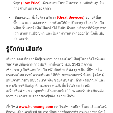
ที่สุด
(Low Price)
เพื่อผลประโยชน์ในการประหยัดต้นทุนใน
การดำเนินการของลูกค้า
เฮียส่ง.คอม ตั้งใจที่จะบริการ
(Great Services)
อย่างดีที่สุด
ทั้งก่อน และ หลังการขาย พร้อมให้คำปรึกษาทุกเรื่อง เกี่ยวกับ
หมึกปริ้นเตอร์ เพื่อให้ลูกค้าได้รับสินค้าและบริการที่ดีที่สุด จาก
เรา หากท่านมีปัญหา และไม่สามารถหาทางออกได้ นึกถึงเฮีย
ส่ง นะครับ
รู้จักกับ เฮียส่ง
เฮียส่ง.คอม คือ เราคือผู้ประกอบการออนไลน์ ที่อยู่ในธุรกิจไอทีและ
วัสดุสิ้นเปลืองด้านการพิมพ์ มาตั้งแต่ปี พ.ศ. 2542 มีความ
เชี่ยวชาญเป็นพิเศษเกี่ยวกับ หมึกพิมพ์ ทุกยี่ห้อ ทุกชนิด ที่มีขายใน
ประเทศไทย เรามีความสัมพันธ์ที่ดีกับซัพพลายเออร์ ที่เป็น ผู้ผลิต ผู้
แทนจำหน่ายระดับประเทศ ที่จะช่วยสนับสนุน ด้านผลิตภัณฑ์ และ
การบริการที่ดีแก่ลูกค้าของเรา คุณจึงมั่นใจได้เลยว่า หมึก
เครื่องพิมพ์ ของเราทุกตลับ เป็นของแท้ 100 % และรับประกันหลัง
การขายตามระยะเวลาของผู้ผลิต อย่างแท้จริง
เว็บไซต์
www.heresong.com
เวปไซต์ขายหมึกปริ้นเตอร์ออนไลน์
ที่จดทะเบียนพาณิชย์ กับ กรมพัฒนาธุรกิจการค้า กระทรวงพาณิชย์