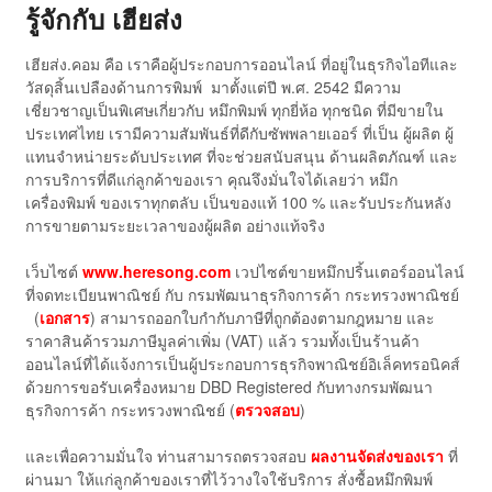
รู้จักกับ เฮียส่ง
เฮียส่ง.คอม คือ เราคือผู้ประกอบการออนไลน์ ที่อยู่ในธุรกิจไอทีและ
วัสดุสิ้นเปลืองด้านการพิมพ์ มาตั้งแต่ปี พ.ศ. 2542 มีความ
เชี่ยวชาญเป็นพิเศษเกี่ยวกับ หมึกพิมพ์ ทุกยี่ห้อ ทุกชนิด ที่มีขายใน
ประเทศไทย เรามีความสัมพันธ์ที่ดีกับซัพพลายเออร์ ที่เป็น ผู้ผลิต ผู้
แทนจำหน่ายระดับประเทศ ที่จะช่วยสนับสนุน ด้านผลิตภัณฑ์ และ
การบริการที่ดีแก่ลูกค้าของเรา คุณจึงมั่นใจได้เลยว่า หมึก
เครื่องพิมพ์ ของเราทุกตลับ เป็นของแท้ 100 % และรับประกันหลัง
การขายตามระยะเวลาของผู้ผลิต อย่างแท้จริง
เว็บไซต์
www.heresong.com
เวปไซต์ขายหมึกปริ้นเตอร์ออนไลน์
ที่จดทะเบียนพาณิชย์ กับ กรมพัฒนาธุรกิจการค้า กระทรวงพาณิชย์
(
เอกสาร
) สามารถออกใบกำกับภาษีที่ถูกต้องตามกฎหมาย และ
ราคาสินค้ารวมภาษีมูลค่าเพิ่ม (VAT) แล้ว รวมทั้งเป็นร้านค้า
ออนไลน์ที่ได้แจ้งการเป็นผู้ประกอบการธุรกิจพาณิชย์อิเล็คทรอนิคส์
ด้วยการขอรับเครื่องหมาย DBD Registered กับทางกรมพัฒนา
ธุรกิจการค้า กระทรวงพาณิชย์ (
ตรวจสอบ
)
และเพื่อความมั่นใจ ท่านสามารถตรวจสอบ
ผลงานจัดส่งของเรา
ที่
ผ่านมา ให้แก่ลูกค้าของเราที่ไว้วางใจใช้บริการ สั่งซื้อหมึกพิมพ์