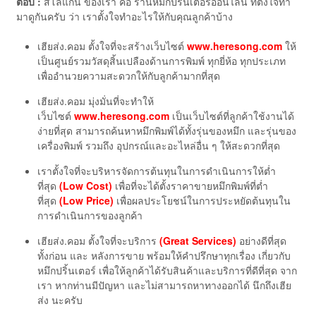
ตอบ :
สโลแกน ของเรา คือ ร้านหมึกปริ้นเตอร์ออนไลน์ ที่ตั้งใจทำ
มาดูกันครับ ว่า เราตั้งใจทำอะไรให้กับคุณลูกค้าบ้าง
เฮียส่ง.คอม ตั้งใจที่จะสร้างเว็บไซต์
www.heresong.com
ให้
เป็นศูนย์รวมวัสดุสิ้นเปลืองด้านการพิมพ์ ทุกยี่ห้อ ทุกประเภท
เพื่ออำนวยความสะดวกให้กับลูกค้ามากที่สุด
เฮียส่ง.คอม มุ่งมั่นที่จะทำให้
เว็บไซต์
www.heresong.com
เป็นเว็บไซต์ที่ลูกค้าใช้งานได้
ง่ายที่สุด สามารถค้นหาหมึกพิมพ์ได้ทั้งรุ่นของหมึก และรุ่นของ
เครื่องพิมพ์ รวมถึง อุปกรณ์และอะไหล่อื่น ๆ ให้สะดวกที่สุด
เราตั้งใจที่จะบริหารจัดการต้นทุนในการดำเนินการให้ต่ำ
ที่สุด
(Low Cost)
เพื่อที่จะได้ตั้งราคาขายหมึกพิมพ์ที่ต่ำ
ที่สุด
(Low Price)
เพื่อผลประโยชน์ในการประหยัดต้นทุนใน
การดำเนินการของลูกค้า
เฮียส่ง.คอม ตั้งใจที่จะบริการ
(Great Services)
อย่างดีที่สุด
ทั้งก่อน และ หลังการขาย พร้อมให้คำปรึกษาทุกเรื่อง เกี่ยวกับ
หมึกปริ้นเตอร์ เพื่อให้ลูกค้าได้รับสินค้าและบริการที่ดีที่สุด จาก
เรา หากท่านมีปัญหา และไม่สามารถหาทางออกได้ นึกถึงเฮีย
ส่ง นะครับ