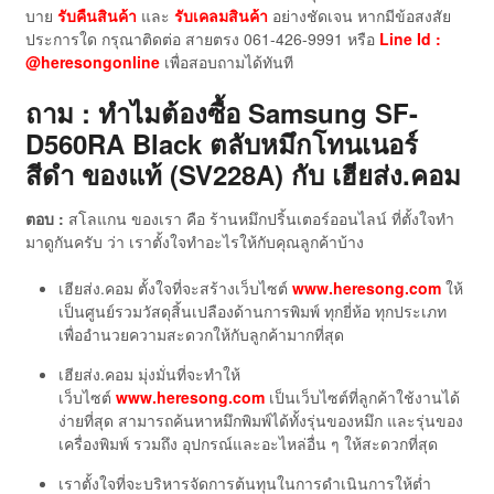
บาย
รับคืนสินค้า
และ
รับเคลมสินค้า
อย่างชัดเจน หากมีข้อสงสัย
ประการใด กรุณาติดต่อ สายตรง 061-426-9991 หรือ
Line Id :
@heresongonline
เพื่อสอบถามได้ทันที
ถาม : ทำไมต้องซื้อ Samsung SF-
D560RA Black ตลับหมึกโทนเนอร์
สีดำ ของแท้ (SV228A)
กับ เฮียส่ง.คอม
ตอบ :
สโลแกน ของเรา คือ ร้านหมึกปริ้นเตอร์ออนไลน์ ที่ตั้งใจทำ
มาดูกันครับ ว่า เราตั้งใจทำอะไรให้กับคุณลูกค้าบ้าง
เฮียส่ง.คอม ตั้งใจที่จะสร้างเว็บไซต์
www.heresong.com
ให้
เป็นศูนย์รวมวัสดุสิ้นเปลืองด้านการพิมพ์ ทุกยี่ห้อ ทุกประเภท
เพื่ออำนวยความสะดวกให้กับลูกค้ามากที่สุด
เฮียส่ง.คอม มุ่งมั่นที่จะทำให้
เว็บไซต์
www.heresong.com
เป็นเว็บไซต์ที่ลูกค้าใช้งานได้
ง่ายที่สุด สามารถค้นหาหมึกพิมพ์ได้ทั้งรุ่นของหมึก และรุ่นของ
เครื่องพิมพ์ รวมถึง อุปกรณ์และอะไหล่อื่น ๆ ให้สะดวกที่สุด
เราตั้งใจที่จะบริหารจัดการต้นทุนในการดำเนินการให้ต่ำ