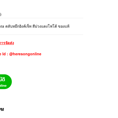
้
)
ตลับหมึกอิงค์เจ็ท สีม่วงแดงโฟโต้ ของแท้
การจัดส่ง
e Id : @heresongonline
PM