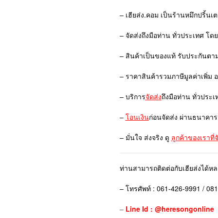
– เฮียส่ง.คอม เป็นร้านหมึกปริ้นเ
– จัดส่งถึงมือท่าน ทั่วประเทศ โด
– สินค้าเป็นของแท้ รับประกันตา
– ราคาสินค้ารวมภาษีมูลค่าเพิ่ม 
– บริการ
จัดส่ง
ถึงมือท่าน ทั่วประเ
–
โอนเงิน
ก่อนจัดส่ง ผ่านธนาคาร
– มั่นใจ ส่งจริง ดู
ลูกค้าของเราที่
ท่านสามารถติดต่อกับเฮียส่งได้ห
– โทรศัพท์ : 061-426-9991 / 08
–
Line Id : @heresongonline