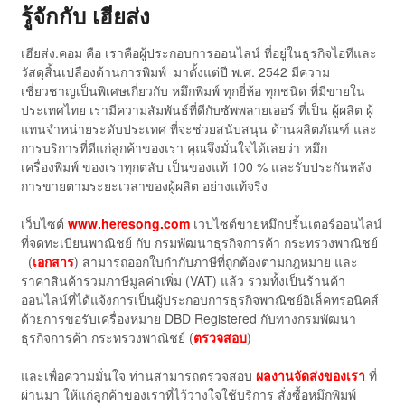
รู้จักกับ เฮียส่ง
เฮียส่ง.คอม คือ เราคือผู้ประกอบการออนไลน์ ที่อยู่ในธุรกิจไอทีและ
วัสดุสิ้นเปลืองด้านการพิมพ์ มาตั้งแต่ปี พ.ศ. 2542 มีความ
เชี่ยวชาญเป็นพิเศษเกี่ยวกับ หมึกพิมพ์ ทุกยี่ห้อ ทุกชนิด ที่มีขายใน
ประเทศไทย เรามีความสัมพันธ์ที่ดีกับซัพพลายเออร์ ที่เป็น ผู้ผลิต ผู้
แทนจำหน่ายระดับประเทศ ที่จะช่วยสนับสนุน ด้านผลิตภัณฑ์ และ
การบริการที่ดีแก่ลูกค้าของเรา คุณจึงมั่นใจได้เลยว่า หมึก
เครื่องพิมพ์ ของเราทุกตลับ เป็นของแท้ 100 % และรับประกันหลัง
การขายตามระยะเวลาของผู้ผลิต อย่างแท้จริง
เว็บไซต์
www.heresong.com
เวปไซต์ขายหมึกปริ้นเตอร์ออนไลน์
ที่จดทะเบียนพาณิชย์ กับ กรมพัฒนาธุรกิจการค้า กระทรวงพาณิชย์
(
เอกสาร
) สามารถออกใบกำกับภาษีที่ถูกต้องตามกฎหมาย และ
ราคาสินค้ารวมภาษีมูลค่าเพิ่ม (VAT) แล้ว รวมทั้งเป็นร้านค้า
ออนไลน์ที่ได้แจ้งการเป็นผู้ประกอบการธุรกิจพาณิชย์อิเล็คทรอนิคส์
ด้วยการขอรับเครื่องหมาย DBD Registered กับทางกรมพัฒนา
ธุรกิจการค้า กระทรวงพาณิชย์ (
ตรวจสอบ
)
และเพื่อความมั่นใจ ท่านสามารถตรวจสอบ
ผลงานจัดส่งของเรา
ที่
ผ่านมา ให้แก่ลูกค้าของเราที่ไว้วางใจใช้บริการ สั่งซื้อหมึกพิมพ์