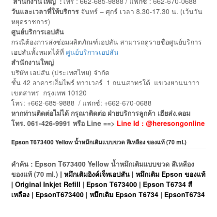
สำนักงานใหญ่ :
โทร : 662-685-9888 / แฟกซ์ : 662-670-0688
วันและเวลาที่ให้บริการ
จันทร์ – ศุกร์ เวลา 8.30-17.30 น. (เว้นวัน
หยุดราชการ)
ศูนย์บริการเอปสัน
กรณีต้องการส่งซ่อมผลิตภัณฑ์เอปสัน สามารถดูรายชื่อศูนย์บริการ
เอปสันทั้งหมดได้ที่
ศูนย์บริการเอปสัน
สำนักงานใหญ่
บริษัท เอปสัน (ประเทศไทย) จำกัด
ชั้น 42 อาคารเอ็มไพร์ ทาวเวอร์ 1 ถนนสาทรใต้ แขวงยานนาวา
เขตสาทร กรุงเทพ 10120
โทร: +662-685-9888 / แฟกซ์: +662-670-0688
หากท่านติดต่อไม่ได้ กรุณาติดต่อ ฝ่ายบริการลูกค้า เฮียส่ง.คอม
โทร. 061-426-9991 หรือ Line ==>
Line Id : @heresongonline
Epson T673400 Yellow น้ำหมึกเติมแบบขวด สีเหลือง ของแท้ (70 ml.)
คำค้น : Epson T673400 Yellow น้ำหมึกเติมแบบขวด สีเหลือง
ของแท้ (70 ml.)
| หมึกเติมอิงค์เจ็ทเอปสัน | หมึกเติม Epson ของแท้
| Original Inkjet Refill | Epson T673400 | Epson T6734 สี
เหลือง | EpsonT673400 | หมึกเติม Epson T6734 | EpsonT6734