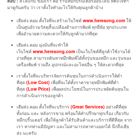
ตอบ :
สโลแกน ของเรา คือ ร้านหมึกปริ้นเตอร์ออนไลน์ ที่ตั้งใจทำ
มาดูกันครับ ว่า เราตั้งใจทำอะไรให้กับคุณลูกค้าบ้าง
เฮียส่ง.คอม ตั้งใจที่จะสร้างเว็บไซต์
www.heresong.com
ให้
เป็นศูนย์รวมวัสดุสิ้นเปลืองด้านการพิมพ์ ทุกยี่ห้อ ทุกประเภท
เพื่ออำนวยความสะดวกให้กับลูกค้ามากที่สุด
เฮียส่ง.คอม มุ่งมั่นที่จะทำให้
เว็บไซต์
www.heresong.com
เป็นเว็บไซต์ที่ลูกค้าใช้งานได้
ง่ายที่สุด สามารถค้นหาหมึกพิมพ์ได้ทั้งรุ่นของหมึก และรุ่นของ
เครื่องพิมพ์ รวมถึง อุปกรณ์และอะไหล่อื่น ๆ ให้สะดวกที่สุด
เราตั้งใจที่จะบริหารจัดการต้นทุนในการดำเนินการให้ต่ำ
ที่สุด
(Low Cost)
เพื่อที่จะได้ตั้งราคาขายหมึกพิมพ์ที่ต่ำ
ที่สุด
(Low Price)
เพื่อผลประโยชน์ในการประหยัดต้นทุนใน
การดำเนินการของลูกค้า
เฮียส่ง.คอม ตั้งใจที่จะบริการ
(Great Services)
อย่างดีที่สุด
ทั้งก่อน และ หลังการขาย พร้อมให้คำปรึกษาทุกเรื่อง เกี่ยวกับ
หมึกปริ้นเตอร์ เพื่อให้ลูกค้าได้รับสินค้าและบริการที่ดีที่สุด จาก
เรา หากท่านมีปัญหา และไม่สามารถหาทางออกได้ นึกถึงเฮีย
ส่ง นะครับ