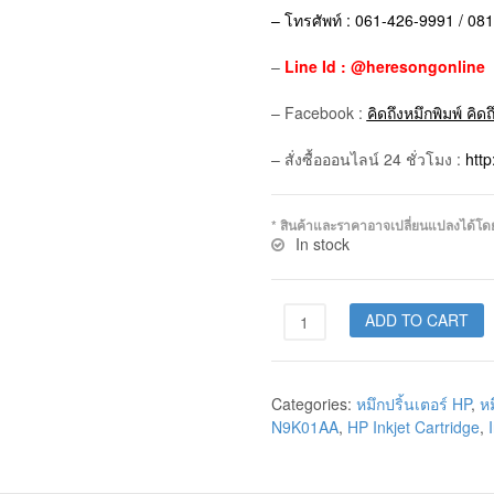
– โทรศัพท์ : 061-426-9991 / 08
–
Line Id : @heresongonline
– Facebook :
คิดถึงหมึกพิมพ์ คิด
– สั่งซื้อออนไลน์ 24 ชั่วโมง :
htt
* สินค้าและราคาอาจเปลี่ยนแปลงได้โดยไม
In stock
ADD TO CART
Categories:
หมึกปริ้นเตอร์ HP
,
หม
N9K01AA
,
HP Inkjet Cartridge
,