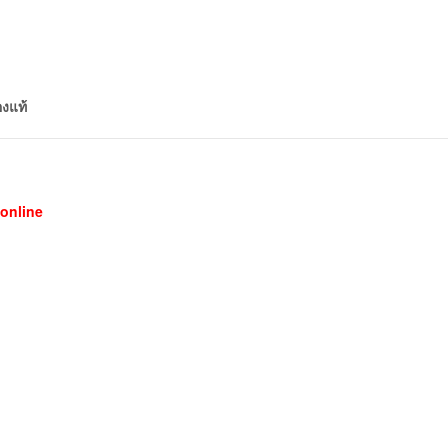
องแท้
online