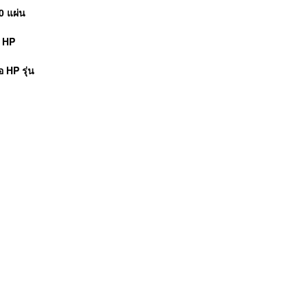
0 แผ่น
์ HP
้อ
HP
รุ่น