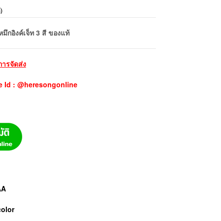
้
)
กอิงค์เจ็ท 3 สี ของแท้
การจัดส่ง
e Id : @heresongonline
AA
color