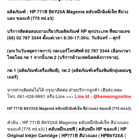
ผลิตภัณฑ์ : HP 771B B6Y25A Magenta ตลับหมึกอิงค์เจ็ท สีม่วง
แดง ของแท้ (775 ml.x3)
บริการติดต่อสอบถามเกี่ยวกับผลิตภัณฑ์ HP ทุกประเภท ที่หมายเลข
(66) 02 787 3344 ตั้งแต่เวลา 8:30-17:30น. วันจันทร์ – ศุกร์
(ยกเว้นวันหยุดราชการ)
กดเบอร์โทรศัพท์ 02 787 3344 เลือกภาษา
ไทยโดย กด 1 จากนั้นกด 2 (บริการด้านเทคนิคหลังการขาย),
กด 1 (ผลิตภัณฑ์เครื่องพิมพ์), กด 2 (ผลิตภัณฑ์เครื่องพิมพ์กลุ่มคอนซู
เมอร์)
หากท่านติดต่อไม่ได้ กรุณาติดต่อ ฝ่ายบริการลูกค้า เฮียส่ง.คอม
โทร. 061-426-9991 หรือ Line ==>
Line Id : @heresongonline
HP 771B B6Y25A Magenta ตลับหมึกอิงค์เจ็ท สีม่วงแดง ของแท้ (775 ml.x3)
คำค้น : HP 771B B6Y25A Magenta ตลับหมึกอิงค์เจ็ท สีม่วงแดง
ของแท้ (775 ml.x3)
| ตลับหมึกเอชพี | ตลับหมึก HP ของแท้ | HP
Original Inkjet Cartridge | HP771B สีม่วงแดง | HPB6Y25A |