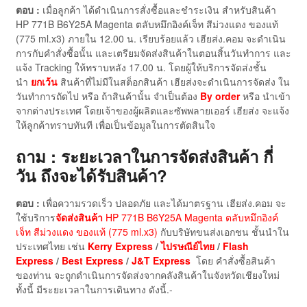
ตอบ :
เมื่อลูกค้า ได้ดำเนินการสั่งซื้อและชำระเงิน สำหรับสินค้า
HP 771B B6Y25A Magenta ตลับหมึกอิงค์เจ็ท สีม่วงแดง ของแท้
(775 ml.x3) ภายใน 12.00 น. เรียบร้อยแล้ว เฮียส่ง.คอม จะดำเนิน
การกับคำสั่งซื้อนั้น และเตรียมจัดส่งสินค้าในตอนสิ้นวันทำการ และ
แจ้ง Tracking ให้ทราบหลัง 17.00 น. โดยผู้ให้บริการจัดส่งชั้น
นำ
ยกเว้น
สินค้าที่ไม่มีในสต็อกสินค้า เฮียส่งจะดำเนินการจัดส่ง ใน
วันทำการถัดไป หรือ ถ้าสินค้านั้น จำเป็นต้อง
By order
หรือ นำเข้า
จากต่างประเทศ โดยเจ้าของผู้ผลิตและซัพพลายเออร์ เฮียส่ง จะแจ้ง
ให้ลูกค้าทราบทันที เพื่อเป็นข้อมูลในการตัดสินใจ
ถาม : ระยะเวลาในการจัดส่งสินค้า กี่
วัน ถึงจะได้รับสินค้า?
ตอบ :
เพื่อความรวดเร็ว ปลอดภัย และได้มาตรฐาน เฮียส่ง.คอม จะ
ใช้บริการ
จัดส่งสินค้า
HP 771B B6Y25A Magenta ตลับหมึกอิงค์
เจ็ท สีม่วงแดง ของแท้ (775 ml.x3)
กับบริษัทขนส่งเอกชน ชั้นนำใน
ประเทศไทย เช่น
Kerry Express
/
ไปรษณีย์ไทย
/
Flash
Express
/
Best Express
/
J&T Express
โดย คำสั่งซื้อสินค้า
ของท่าน จะถูกดำเนินการจัดส่งจากคลังสินค้าในจังหวัดเชียงใหม่
ทั้งนี้ มีระยะเวลาในการเดินทาง ดังนี้.-