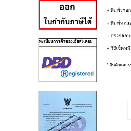
+ พิมพ์รายก
+ พิมพ์ทดส
+ ตรวจสอบร
ทะเบียนการค้าของเฮียส่ง.คอม
+ วิธีเช็คห
* สินค้าและรา