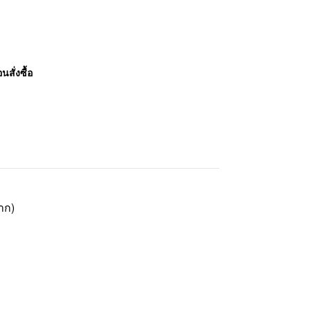
สั่งซื้อ
าก)