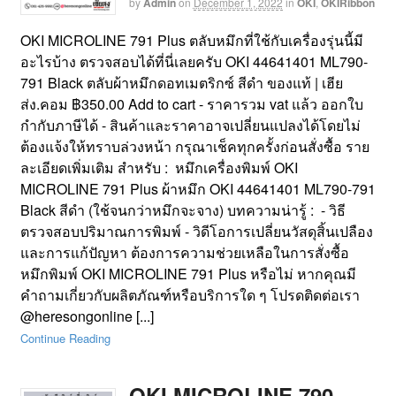
by
Admin
on
December 1, 2022
in
OKI
,
OKIRibbon
OKI MICROLINE 791 Plus ตลับหมึกที่ใช้กับเครื่องรุ่นนี้มี
อะไรบ้าง ตรวจสอบได้ที่นี่เลยครับ OKI 44641401 ML790-
791 Black ตลับผ้าหมึกดอทเมตริกซ์ สีดำ ของแท้ | เฮีย
ส่ง.คอม ฿350.00 Add to cart - ราคารวม vat แล้ว ออกใบ
กำกับภาษีได้ - สินค้าและราคาอาจเปลี่ยนแปลงได้โดยไม่
ต้องแจ้งให้ทราบล่วงหน้า กรุณาเช็คทุกครั้งก่อนสั่งซื้อ ราย
ละเอียดเพิ่มเติม สำหรับ : หมึกเครื่องพิมพ์ OKI
MICROLINE 791 Plus ผ้าหมึก OKI 44641401 ML790-791
Black สีดำ (ใช้จนกว่าหมึกจะจาง) บทความน่ารู้ : - วิธี
ตรวจสอบปริมาณการพิมพ์ - วิดีโอการเปลี่ยนวัสดุสิ้นเปลือง
และการแก้ปัญหา ต้องการความช่วยเหลือในการสั่งซื้อ
หมึกพิมพ์ OKI MICROLINE 791 Plus หรือไม่ หากคุณมี
คำถามเกี่ยวกับผลิตภัณฑ์หรือบริการใด ๆ โปรดติดต่อเรา
@heresongonline [...]
Continue Reading
OKI MICROLINE 790