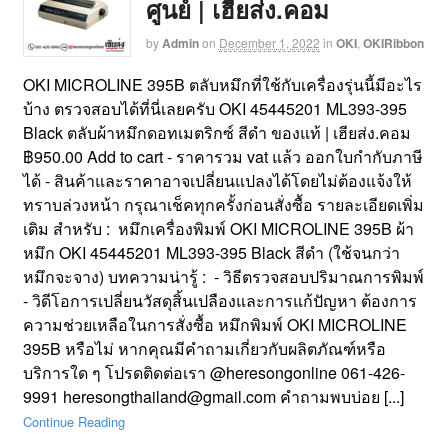
ศูนย์ | เฮียส่ง.คอม
by
Admin
on
December 1, 2022
in
OKI
,
OKIRibbon
OKI MICROLINE 395B ตลับหมึกที่ใช้กับเครื่องรุ่นนี้มีอะไร
บ้าง ตรวจสอบได้ที่นี่เลยครับ OKI 45445201 ML393-395
Black ตลับผ้าหมึกดอทเมตริกซ์ สีดำ ของแท้ | เฮียส่ง.คอม
฿950.00 Add to cart - ราคารวม vat แล้ว ออกใบกำกับภาษี
ได้ - สินค้าและราคาอาจเปลี่ยนแปลงได้โดยไม่ต้องแจ้งให้
ทราบล่วงหน้า กรุณาเช็คทุกครั้งก่อนสั่งซื้อ รายละเอียดเพิ่ม
เติม สำหรับ : หมึกเครื่องพิมพ์ OKI MICROLINE 395B ผ้า
หมึก OKI 45445201 ML393-395 Black สีดำ (ใช้จนกว่า
หมึกจะจาง) บทความน่ารู้ : - วิธีตรวจสอบปริมาณการพิมพ์
- วิดีโอการเปลี่ยนวัสดุสิ้นเปลืองและการแก้ปัญหา ต้องการ
ความช่วยเหลือในการสั่งซื้อ หมึกพิมพ์ OKI MICROLINE
395B หรือไม่ หากคุณมีคำถามเกี่ยวกับผลิตภัณฑ์หรือ
บริการใด ๆ โปรดติดต่อเรา @heresongonline 061-426-
9991 heresongthailand@gmail.com คำถามพบบ่อย [...]
Continue Reading