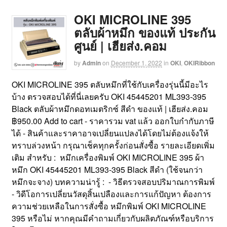
OKI MICROLINE 395
ตลับผ้าหมึก ของแท้ ประกัน
ศูนย์ | เฮียส่ง.คอม
by
Admin
on
December 1, 2022
in
OKI
,
OKIRibbon
OKI MICROLINE 395 ตลับหมึกที่ใช้กับเครื่องรุ่นนี้มีอะไร
บ้าง ตรวจสอบได้ที่นี่เลยครับ OKI 45445201 ML393-395
Black ตลับผ้าหมึกดอทเมตริกซ์ สีดำ ของแท้ | เฮียส่ง.คอม
฿950.00 Add to cart - ราคารวม vat แล้ว ออกใบกำกับภาษี
ได้ - สินค้าและราคาอาจเปลี่ยนแปลงได้โดยไม่ต้องแจ้งให้
ทราบล่วงหน้า กรุณาเช็คทุกครั้งก่อนสั่งซื้อ รายละเอียดเพิ่ม
เติม สำหรับ : หมึกเครื่องพิมพ์ OKI MICROLINE 395 ผ้า
หมึก OKI 45445201 ML393-395 Black สีดำ (ใช้จนกว่า
หมึกจะจาง) บทความน่ารู้ : - วิธีตรวจสอบปริมาณการพิมพ์
- วิดีโอการเปลี่ยนวัสดุสิ้นเปลืองและการแก้ปัญหา ต้องการ
ความช่วยเหลือในการสั่งซื้อ หมึกพิมพ์ OKI MICROLINE
395 หรือไม่ หากคุณมีคำถามเกี่ยวกับผลิตภัณฑ์หรือบริการ