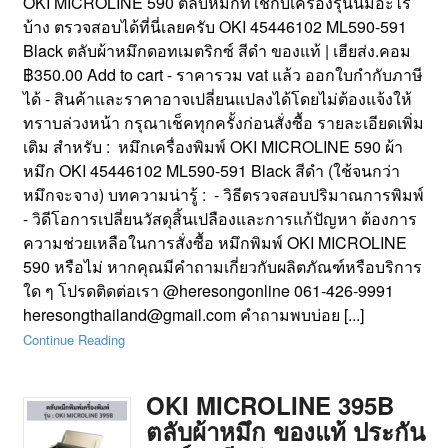
OKI MICROLINE 590 ตลับหมึกที่ใช้กับเครื่องรุ่นนี้มีอะไร
บ้าง ตรวจสอบได้ที่นี่เลยครับ OKI 45446102 ML590-591
Black ตลับผ้าหมึกดอทเมตริกซ์ สีดำ ของแท้ | เฮียส่ง.คอม
฿350.00 Add to cart - ราคารวม vat แล้ว ออกใบกำกับภาษี
ได้ - สินค้าและราคาอาจเปลี่ยนแปลงได้โดยไม่ต้องแจ้งให้
ทราบล่วงหน้า กรุณาเช็คทุกครั้งก่อนสั่งซื้อ รายละเอียดเพิ่ม
เติม สำหรับ : หมึกเครื่องพิมพ์ OKI MICROLINE 590 ผ้า
หมึก OKI 45446102 ML590-591 Black สีดำ (ใช้จนกว่า
หมึกจะจาง) บทความน่ารู้ : - วิธีตรวจสอบปริมาณการพิมพ์
- วิดีโอการเปลี่ยนวัสดุสิ้นเปลืองและการแก้ปัญหา ต้องการ
ความช่วยเหลือในการสั่งซื้อ หมึกพิมพ์ OKI MICROLINE
590 หรือไม่ หากคุณมีคำถามเกี่ยวกับผลิตภัณฑ์หรือบริการ
ใด ๆ โปรดติดต่อเรา @heresongonline 061-426-9991
heresongthailand@gmail.com คำถามพบบ่อย [...]
Continue Reading
OKI MICROLINE 395B
ตลับผ้าหมึก ของแท้ ประกัน