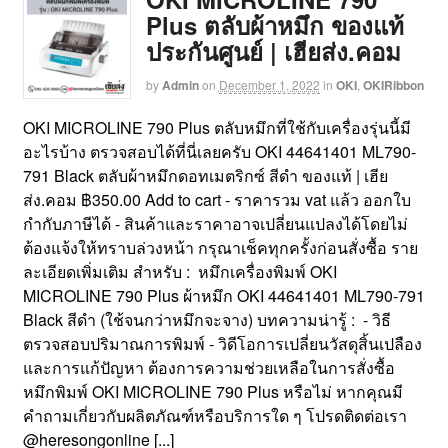
Plus ตลับผ้าหมึก ของแท้
ประกันศูนย์ | เฮียส่ง.คอม
by
Admin
on
December 1, 2022
in
OKI
,
OKIRibbon
OKI MICROLINE 790 Plus ตลับหมึกที่ใช้กับเครื่องรุ่นนี้มี
อะไรบ้าง ตรวจสอบได้ที่นี่เลยครับ OKI 44641401 ML790-
791 Black ตลับผ้าหมึกดอทเมตริกซ์ สีดำ ของแท้ | เฮีย
ส่ง.คอม ฿350.00 Add to cart - ราคารวม vat แล้ว ออกใบ
กำกับภาษีได้ - สินค้าและราคาอาจเปลี่ยนแปลงได้โดยไม่
ต้องแจ้งให้ทราบล่วงหน้า กรุณาเช็คทุกครั้งก่อนสั่งซื้อ ราย
ละเอียดเพิ่มเติม สำหรับ : หมึกเครื่องพิมพ์ OKI
MICROLINE 790 Plus ผ้าหมึก OKI 44641401 ML790-791
Black สีดำ (ใช้จนกว่าหมึกจะจาง) บทความน่ารู้ : - วิธี
ตรวจสอบปริมาณการพิมพ์ - วิดีโอการเปลี่ยนวัสดุสิ้นเปลือง
และการแก้ปัญหา ต้องการความช่วยเหลือในการสั่งซื้อ
หมึกพิมพ์ OKI MICROLINE 790 Plus หรือไม่ หากคุณมี
คำถามเกี่ยวกับผลิตภัณฑ์หรือบริการใด ๆ โปรดติดต่อเรา
@heresongonline [...]