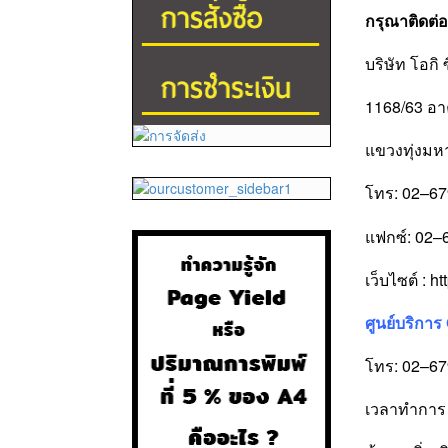
กรุณาติดต่
บริษัท โอกิ
1168/63 อา
แขวงทุ่งม
โทร: 02–6
แฟกซ์: 02–
เว็บไซต์ :
ht
ศูนย์บริการ
โทร: 02–6
เวลาทำการ :