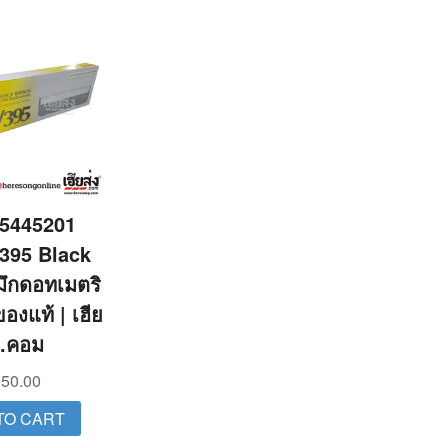
5445201
395 Black
มึกดอทเมตริ
ของแท้ | เฮีย
ง.คอม
50.00
TO CART