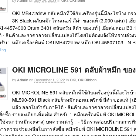
by
Admin
on
July 24, 2023
in
OKI
,
OKIToner
OKI MB472dnw ตลับหมึกที่ใช้กับเครื่องรุ่นนี้มีอะไรบ้าง ต
3K Black ตลับหมึกโทนเนอร์ สีดำ ของแท้ (3,000 แผ่น) | เฮียส
OKI 44574303 Drum B431 ตลับดรัม สีดำ ของแท้ | เฮียส่ง.คอม ฿3,
้ - สินค้าและราคาอาจเปลี่ยนแปลงได้โดยไม่ต้องแจ้งให้ทราบล่วงหน้
ำหรับ : หมึกเครื่องพิมพ์ OKI MB472dnw หมึก OKI 45807103 TN B4
ding
OKI MICROLINE 591 ตลับผ้าหมึก ของแท้
by
Admin
on
December 1, 2022
in
OKI
,
OKIRibbon
OKI MICROLINE 591 ตลับหมึกที่ใช้กับเครื่องรุ่นนี้มีอะไรบ
ML590-591 Black ตลับผ้าหมึกดอทเมตริกซ์ สีดำ ของแท้ | เฮ
แล้ว ออกใบกำกับภาษีได้ - สินค้าและราคาอาจเปลี่ยนแปลงไ
นสั่งซื้อ รายละเอียดเพิ่มเติม สำหรับ : หมึกเครื่องพิมพ์ OKI MI
(ใช้จนกว่าหมึกจะจาง) บทความน่ารู้ : - วิธีตรวจสอบปริมาณการพิมพ
การความช่วยเหลือในการสั่งซื้อ หมึกพิมพ์ OKI MICROLINE 591 ห